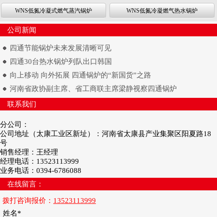
WNS低氮冷凝式燃气蒸汽锅炉
WNS低氮冷凝燃气热水锅炉
公司新闻
四通节能锅炉未来发展清晰可见
四通30台热水锅炉列队出口韩国
向上移动 向外拓展 四通锅炉的“新国货”之路
河南省政协副主席、省工商联主席梁静视察四通锅炉
联系我们
分公司：
公司地址（太康工业区新址）：河南省太康县产业集聚区阳夏路18
号
销售经理：王经理
经理电话：13523113999
业务电话：0394-6786088
在线留言：
拨打咨询报价：
13523113999
姓名*