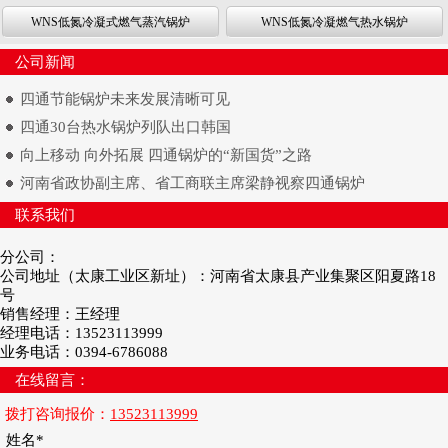
WNS低氮冷凝式燃气蒸汽锅炉
WNS低氮冷凝燃气热水锅炉
公司新闻
四通节能锅炉未来发展清晰可见
四通30台热水锅炉列队出口韩国
向上移动 向外拓展 四通锅炉的“新国货”之路
河南省政协副主席、省工商联主席梁静视察四通锅炉
联系我们
分公司：
公司地址（太康工业区新址）：河南省太康县产业集聚区阳夏路18
号
销售经理：王经理
经理电话：13523113999
业务电话：0394-6786088
在线留言：
拨打咨询报价：
13523113999
姓名*