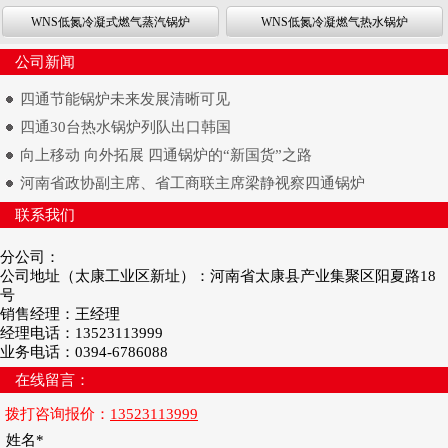
WNS低氮冷凝式燃气蒸汽锅炉
WNS低氮冷凝燃气热水锅炉
公司新闻
四通节能锅炉未来发展清晰可见
四通30台热水锅炉列队出口韩国
向上移动 向外拓展 四通锅炉的“新国货”之路
河南省政协副主席、省工商联主席梁静视察四通锅炉
联系我们
分公司：
公司地址（太康工业区新址）：河南省太康县产业集聚区阳夏路18
号
销售经理：王经理
经理电话：13523113999
业务电话：0394-6786088
在线留言：
拨打咨询报价：
13523113999
姓名*