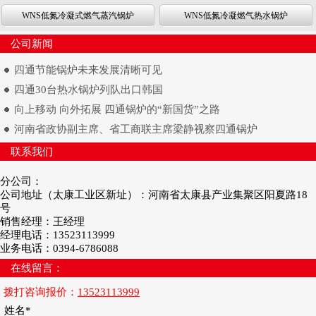
WNS低氮冷凝式燃气蒸汽锅炉
WNS低氮冷凝燃气热水锅炉
公司新闻
四通节能锅炉未来发展清晰可见
四通30台热水锅炉列队出口韩国
向上移动 向外拓展 四通锅炉的“新国货”之路
河南省政协副主席、省工商联主席梁静视察四通锅炉
联系我们
分公司：
公司地址（太康工业区新址）：河南省太康县产业集聚区阳夏路18
号
销售经理：王经理
经理电话：13523113999
业务电话：0394-6786088
在线留言：
拨打咨询报价：
13523113999
姓名*