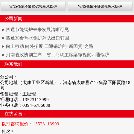
WNS低氮冷凝式燃气蒸汽锅炉
WNS低氮冷凝燃气热水锅炉
公司新闻
四通节能锅炉未来发展清晰可见
四通30台热水锅炉列队出口韩国
向上移动 向外拓展 四通锅炉的“新国货”之路
河南省政协副主席、省工商联主席梁静视察四通锅炉
联系我们
分公司：
公司地址（太康工业区新址）：河南省太康县产业集聚区阳夏路18
号
销售经理：王经理
经理电话：13523113999
业务电话：0394-6786088
在线留言：
拨打咨询报价：
13523113999
姓名*