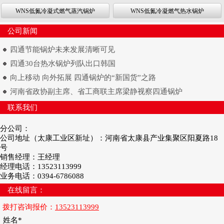
WNS低氮冷凝式燃气蒸汽锅炉
WNS低氮冷凝燃气热水锅炉
公司新闻
四通节能锅炉未来发展清晰可见
四通30台热水锅炉列队出口韩国
向上移动 向外拓展 四通锅炉的“新国货”之路
河南省政协副主席、省工商联主席梁静视察四通锅炉
联系我们
分公司：
公司地址（太康工业区新址）：河南省太康县产业集聚区阳夏路18
号
销售经理：王经理
经理电话：13523113999
业务电话：0394-6786088
在线留言：
拨打咨询报价：
13523113999
姓名*